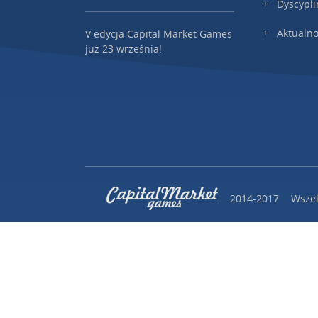
Dyscypli
Aktualno
V edycja Capital Market Games
już 23 września!
2014-2017
Wszel