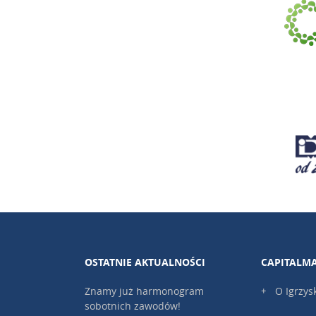
OSTATNIE AKTUALNOŚCI
CAPITALM
Znamy już harmonogram
O Igrzys
sobotnich zawodów!